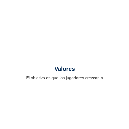
amigos y vivir una experiencia divertida
dentro y fuera del campo.
Valores
El objetivo es que los jugadores crezcan a
nivel deportivo y personal, aprendiendo a
convivir con respeto, comunicarse y
superar retos con una actitud positiva.
CAMPUS 100% EN