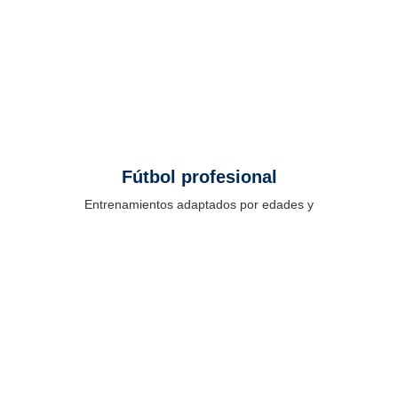
Fútbol profesional
Entrenamientos adaptados por edades y
nivel, con sesiones diseñadas para mejorar
técnica, toma de decisiones y comprensión
del juego.