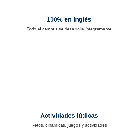
100% en inglés
Todo el campus se desarrolla íntegramente
en inglés. Los jugadores aprenden de
forma natural mientras entrenan, juegan y
se relacionan.
Actividades lúdicas
Retos, dinámicas, juegos y actividades
lúdicas para disfrutar del verano, hacer