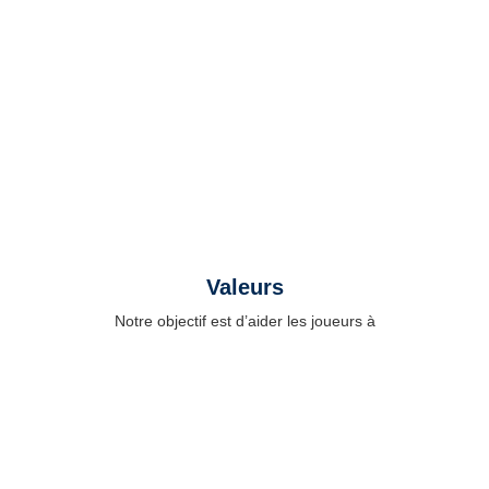
groupe pour profiter de l’été, se faire des
amis et vivre une expérience enrichissante
sur et en dehors du terrain.
Valeurs
Notre objectif est d’aider les joueurs à
progresser tant sur le plan sportif que
personnel, en apprenant à vivre ensemble,
communiquer, respecter les autres et
relever des défis avec une attitude positive.