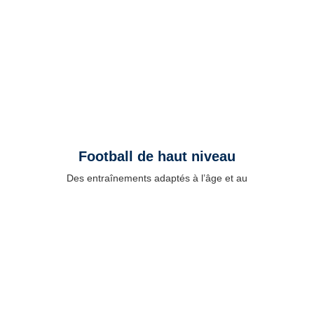
Football de haut niveau
Des entraînements adaptés à l’âge et au
niveau de chaque joueur, conçus pour
améliorer la technique, la prise de décision
et la compréhension du jeu.