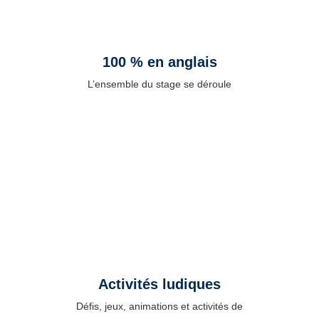
100 % en anglais
L’ensemble du stage se déroule
entièrement en anglais. Les joueurs
apprennent naturellement en s’entraînant,
en jouant et en échangeant avec les autres
participants.
Activités ludiques
Défis, jeux, animations et activités de