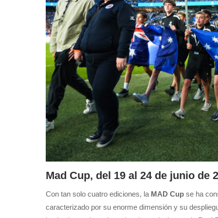
Mad Cup, del 19 al 24 de junio de 
Con tan solo cuatro ediciones, la
MAD Cup
se ha con
caracterizado por su enorme dimensión y su despliegu