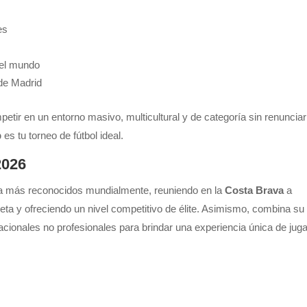
es
 el mundo
 de Madrid
etir en un entorno masivo, multicultural y de categoría sin renunciar
p
es tu torneo de fútbol ideal.
2026
ña más reconocidos mundialmente, reuniendo en la
Costa Brava
a
ta y ofreciendo un nivel competitivo de élite. Asimismo, combina su
acionales no profesionales para brindar una experiencia única de juga