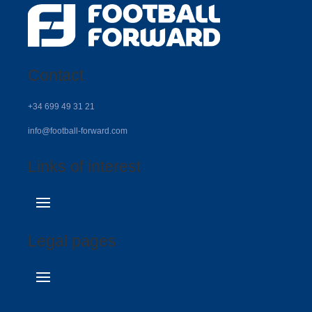
Contact
+34 699 49 31 21
info@football-forward.com
Links of interest
Legal pages