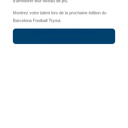
d’améliorer leur niveau de jeu.
Montrez votre talent lors de la prochaine édition du
Barcelona Football Tryout.
CONTACTEZ-NOUS POUR PLUS
D’INFORMATIONS