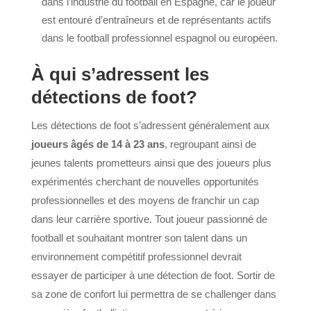
dans l’industrie du football en Espagne, car le joueur
est entouré d’entraîneurs et de représentants actifs
dans le football professionnel espagnol ou européen.
À qui s’adressent les
détections de foot?
Les détections de foot s’adressent généralement aux
joueurs âgés de 14 à 23 ans
, regroupant ainsi de
jeunes talents prometteurs ainsi que des joueurs plus
expérimentés cherchant de nouvelles opportunités
professionnelles et des moyens de franchir un cap
dans leur carrière sportive. Tout joueur passionné de
football et souhaitant montrer son talent dans un
environnement compétitif professionnel devrait
essayer de participer à une détection de foot. Sortir de
sa zone de confort lui permettra de se challenger dans