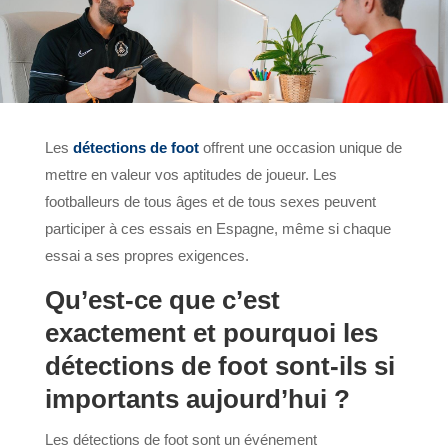
Les
détections de foot
offrent une occasion unique de
mettre en valeur vos aptitudes de joueur. Les
footballeurs de tous âges et de tous sexes peuvent
participer à ces essais en Espagne, même si chaque
essai a ses propres exigences.
Qu’est-ce que c’est
exactement et pourquoi les
détections de foot sont-ils si
importants aujourd’hui ?
Les détections de foot sont un événement