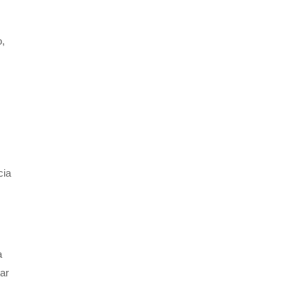
o,
cia
a
ar